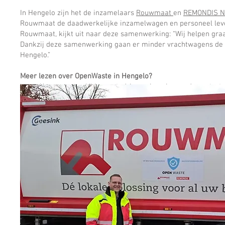
In Hengelo zijn het de inzamelaars
Rouwmaat
en
REMONDIS Ne
Rouwmaat de daadwerkelijke inzamelwagen en personeel leve
Rouwmaat, kijkt uit naar deze samenwerking: “Wij helpen gra
Dankzij deze samenwerking gaan er minder vrachtwagens de bi
Hengelo.”
Meer lezen over OpenWaste in Hengelo?
https://openwaste.nl/binnenstad-hengelo-schoner-door-start