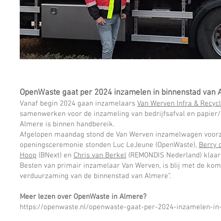
OpenWaste gaat per 2024 inzamelen in binnenstad van 
Vanaf begin 2024 gaan inzamelaars
Van Werven Infra & Recycl
samenwerken voor de inzameling van bedrijfsafval en papier/
Almere is binnen handbereik.
Afgelopen maandag stond de Van Werven inzamelwagen voorzie
openingsceremonie stonden Luc LeJeune (OpenWaste),
Berry 
Hoop
(BNext) en
Chris van Berkel
(REMONDIS Nederland) klaar 
Besten van primair inzamelaar Van Werven, is blij met de kom
verduurzaming van de binnenstad van Almere”.
Meer lezen over OpenWaste in Almere?
https://openwaste.nl/openwaste-gaat-per-2024-inzamelen-in