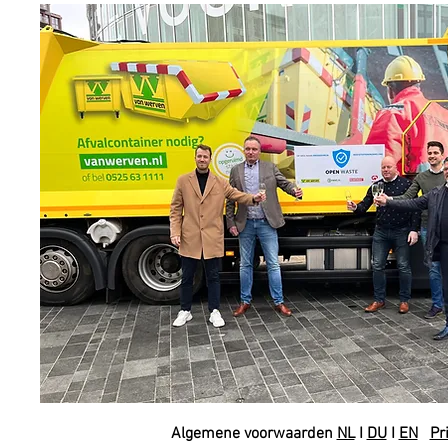
Algemene voorwaarden
NL
I
DU
I
EN
Pr