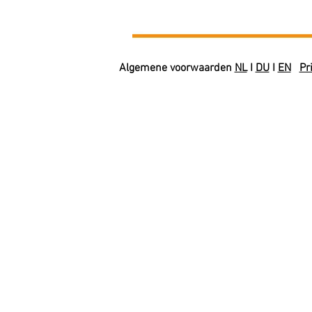
Algemene voorwaarden
NL
I
DU
I
EN
Pr